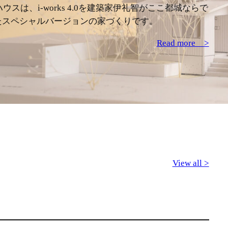
ルハウスは、i-works 4.0を建築家伊礼智がここ都城ならで
たスペシャルバージョンの家づくりです。
Read more >
View all >