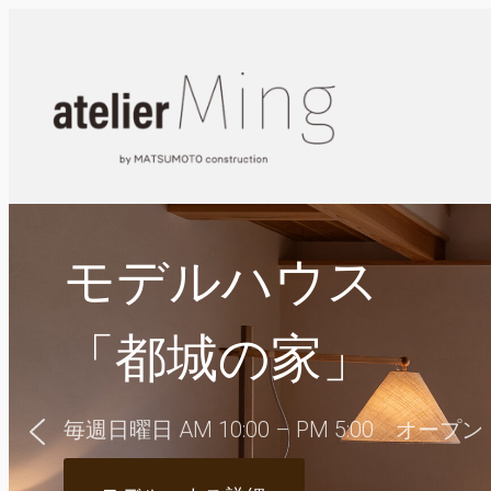
内
容
を
ス
キ
ッ
プ
モデルハウス
「都城の家」
毎週日曜日 AM 10:00 – PM 5:00 オープン